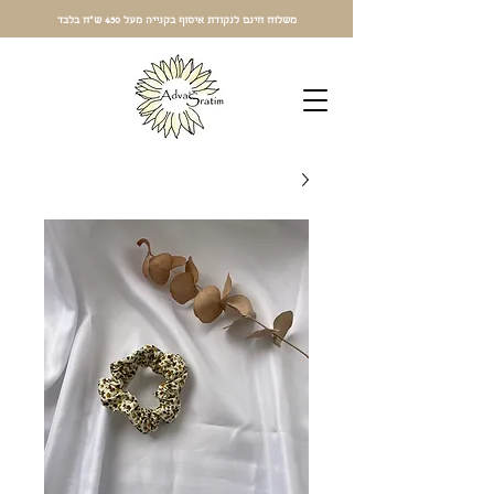
משלוח חינם לנקודת איסוף בקנייה מעל 450 ש"ח בלבד