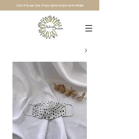
משלוח חינם לנקודת איסוף בקנייה מעל 450 ש"ח בלבד