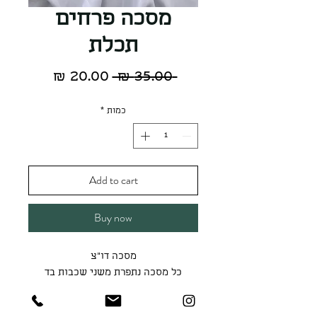
מסכה פרחים
תכלת
מחיר
מחיר
 ‏35.00 ‏₪ 
רגיל
מבצע
כמות
*
Add to cart
Buy now
מסכה דו"צ
כל מסכה נתפרת משני שכבות בד
ניתן לכבס ביד ולגהץ על חום נמוך
מידת המסכה הינה S