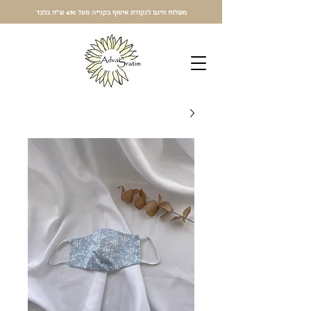
משלוח חינם לנקודת איסוף בקנייה מעל 450 ש"ח בלבד