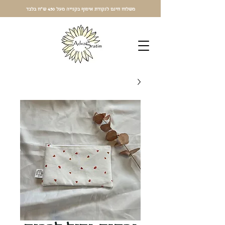
משלוח חינם לנקודת איסוף בקנייה מעל 450 ש"ח בלבד