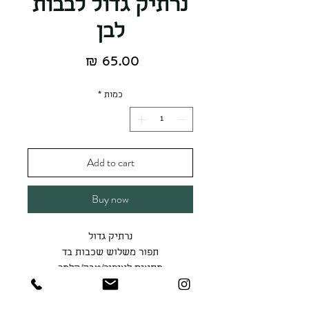
נרתיק גדול לבבות
לבן
מחיר
כמות
*
Add to cart
Buy now
נרתיק גדול
תפור משלוש שכבות בד
מתאים לאיפור/טבק/קלמר
גודל הנרתיק הוא 12.5*20.5
בטנה - שחור חרציות