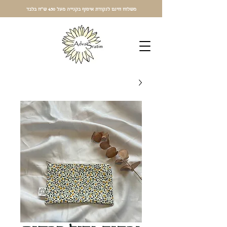
משלוח חינם לנקודת איסוף בקנייה מעל 450 ש"ח בלבד