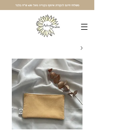
משלוח חינם לנקודת איסוף בקנייה מעל 450 ש"ח בלבד