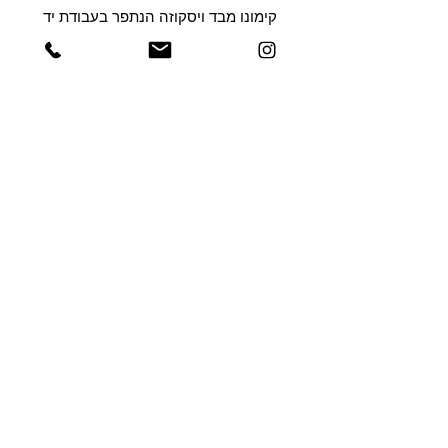
קימונו מבד ויסקוזה הנתפר בעבודת יד
ניתן לכבס את הקימונו בכביסה עדינה,
ממולץ ביד
כל הקימונו במידה ONE SIZE
בית
|
חנות
|
משלוחים
|
מדיניות
advaezra123404@gmail.com
קדימה | אלי כהן 14
0548342968
© 2022 by Advasratim